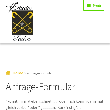
Zur
Zum
Menü
Navigation
Inhalt
springen
springen
Start
AGB
Home
Anfrage-Formular
Anfrage-Formular
Anfrage-Formular
Datenschutzerklärung
“könnt ihr mal eben schnell….” oder ” ich komm dann mal
gleich vorbei” oder ” gaaaaanz Kurzfristig”…