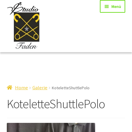
Zur
Zum
Menü
Navigation
Inhalt
springen
springen
Start
AGB
Home
Galerie
KoteletteShuttlePolo
Anfrage-Formular
KoteletteShuttlePolo
Datenschutzerklärung